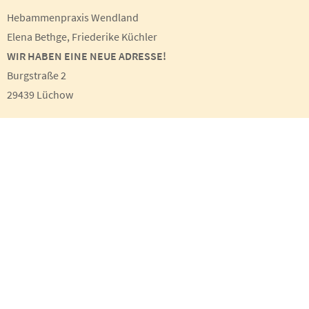
Hebammenpraxis Wendland
Elena Bethge, Friederike Küchler
WIR HABEN EINE NEUE ADRESSE!
Burgstraße 2
29439 Lüchow
E-Mail:
hebammenpraxis-wendland@web.de
Sie erreichen uns am besten per E-Mail. Diese lesen wir
täglich und beantworten Ihre Fragen so schnell wie möglich.
Anfahrt
> größere Karte