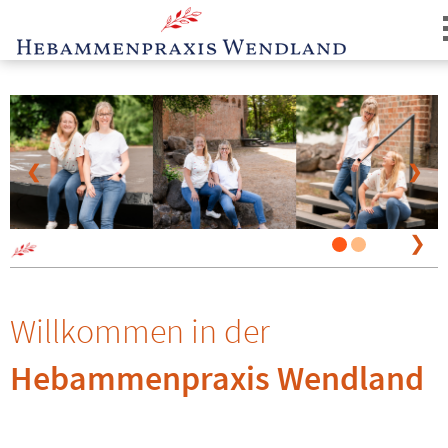
❮
❯
Login
❯
Willkommen in der
Hebammenpraxis Wendland